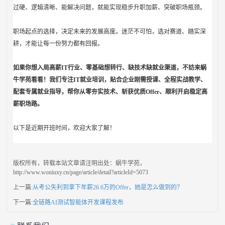
过硬、逻辑清晰、能解决问题，就能实现稳步升职加薪、突破职场瓶颈。
职场起点的选择，决定未来的发展高度。迷茫不可怕，选对赛道、踏实深
耕，才能让每一份努力都有回报。
如果你想入局高薪IT行业、零基础想转行、缺技术缺就业渠道，不妨来蜗
牛学苑看看！我们专注IT就业培训，贴合企业刚需授课、全程实战教学、
配套专属就业指导，帮你从零夯实技术、斩获优质Offer、顺利开启稳定高
薪职场路。
以下是近期开班时间，欢迎大家了解！
版权所有，转载本站文章请注明出处：蜗牛学苑，
http://www.woniuxy.cn/page/article/detail?articleId=
5073
上一篇:
从考公失利到拿下年薪26.6万的Offer，她是怎么做到的？
下一篇:
全链路AI测试智能体开发课程发布