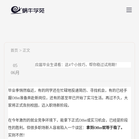
>
首页
正文
应届毕业生请看：这4个小技巧，帮你稳过试用期！
05
06
月
毕业季悄然临近，有的同学还在忙碌地投递简历、寻找机会，有的已经手
握Offer准备奔赴新岗位，还有的甚至早已开始了实习生活。再过不久，大
家将正式告别校园，迈入职场新阶段。
在今年激烈的就业竞争环境下，能拿下正式Offer或实习机会，已经是阶段
性的胜利。但很多职场新人容易陷入一个误区：
拿到Offer就等于稳了。
实则不然！