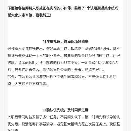
下面给各位即将入职或正在实习的小伙伴，整理了4个试用期通关小技巧，
帮大家少走弯路、稳稳转正！
01
注重礼仪，拉满职场好感度
很多新人专注提升技术、做好本职工作，却忽略了基础的职场细节，殊不
知细节最能体现一个人的职业素养。最典型的就是找领导沟通工作、汇报
进度、请示问题时，推门就进的行为非常不妥。一定是敲门之后稍等3-5
秒，被允许后再进入。哪怕领导办公室的门开着，也请先敲门。
另外，在公司公共区域或附近正面遇到同事和领导，不要低头看手机回
避，大方打招呼更有礼貌。
02
确认优先级，及时同步进度
入职后若同时被安排了多个任务，不要闷头就干，第一时间先和领导确认
优先级。搞清楚哪件事最紧急，避免把大量精力花在次要任务上，耽误整