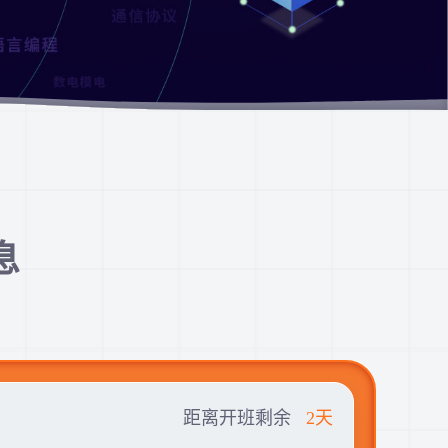
息
距离开班剩余
2天