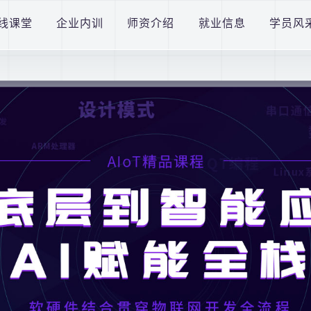
法分子冒用“蜗牛学苑”名义骚扰用户。我司声明：每位学员仅一位专属老师对接
线课堂
企业内训
师资介绍
就业信息
学员风