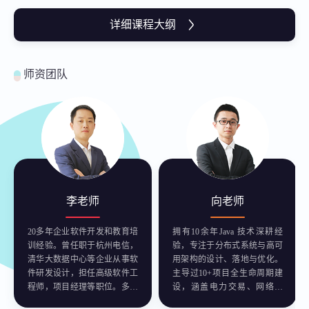
详细课程大纲
师资团队
李老师
向老师
20多年企业软件开发和教育培
拥有10余年Java 技术深耕经
训经验。曾任职于杭州电信，
验，专注于分布式系统与高可
清华大数据中心等企业从事软
用架构的设计、落地与优化。
件研发设计，担任高级软件工
主导过10+项目全生命周期建
程师，项目经理等职位。多年
设，涵盖电力交易、网络安
大型项目经验，参与厦门海西
全、物流管理、医疗健康等多