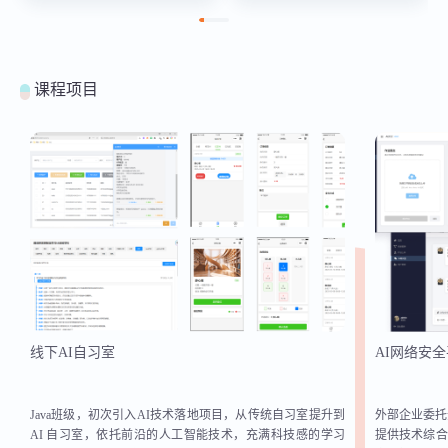
商务平台、 泉州高校OA系
领域。擅长以业务目标为导向
统、杭州电信IDC，863高考机
设计可扩展架构方案，在微服
器人等项目。对Java和.NET平
务拆分、分布式事务、高并发
台的主流技术有深入的研究。
处理等领域有深度实践，曾主
课程项目
教学经验丰富，知识讲解清晰
导支撑千万级 / 日数据量系统
细致，循序渐进，深入浅出。
的性能优化与架构升级，有效
教学过程擅长以实战为背景，
解决大规模业务场景下的技术
以项目为驱动。学习氛围轻松
痛点。
活跃， 语言浅显易懂，幽默风
趣。
线下AI自习室
AI网络安
Java班级，初次引入AI技术落地项目，从传统自习室提升到
外部企业委托
AI 自习室，依托前沿的人工智能技术，充满科技感的学习
提供技术综合