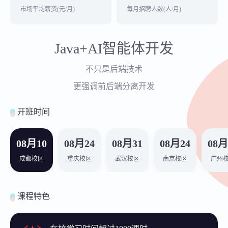
市场平均薪资(元/月)
每月招聘人数(人/月)
Java+AI智能体开发
不只是后端技术
更强调前后端分离开发
开班时间
08月10
08月24
08月31
08月24
08月
成都校区
重庆校区
武汉校区
南京校区
广州
课程特色