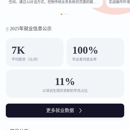
空间。通过AI对话方式，控制传统业务系统的页面的跳转，
实战操作环境
数据的查询和业务处理。
在系统中进行
进行研究、测
胁。致力于推
实生产力。
2025年就业信息公示
7K
100%
平均薪资（元/月）
毕业首月就业率
11%
以培训生简历求职的学员占比
更多就业数据