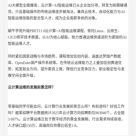
AI大模型全面爆发，云计算+AI智能运维已从企业加分项，转变为刚需硬通
货。只会基础操作的传统运维逐步被淘汰，兼具云技术、自动化能力与AI
智能运维技能的复合型人才，成为企业高薪争抢的对象。
蜗牛学苑升级PBET11.0云计算+AI智能运维课程，依托Linux、云原生、
CICD筑牢技术根基，以AI为核心赋能，助力普通运维快速进阶为紧缺的AI
智能运维人才。
同时紧扣国家战略与市场趋势，课程增加信创内容，涵盖达梦国产数据
库、OpenEuler国产操作系统等。在传统云运维能力之上叠加信创赛道优
势，拓宽就业方向、提升薪资上限，降低行业竞争压力，职业稳定性与发
展空间全面升级。
云计算运维的发展前景怎样？
零基础同学可能会问，云计算行业发展前景怎么样？有前途吗？好找工作
吗？据某招聘平台数据统计2025年云计算方向招聘职位963046个，占全国
3.697%。云计算运维正处于数字经济的黄金发展期，行业需求持续高增，
人才缺口超150万，高端岗位供需比低至1:8。