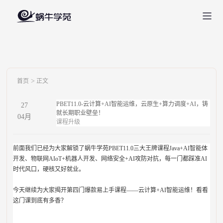
>
首页
正文
PBET11.0-云计算+AI智能运维，云原生+算力调度+AI，铸
27
就长期职业壁垒！
04
月
课程升级
前面我们已经为大家解锁了蜗牛学苑PBET11.0三大王牌课程Java+AI智能体
开发、物联网AIoT+机器人开发、网络安全+AI攻防对抗，每一门都踩准AI
时代风口，硬核又好就业。
今天继续为大家揭开第四门爆款易上手课程——云计算+AI智能运维！看看
这门课到底有多香？