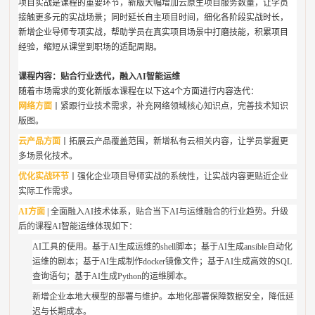
项目实战是课程的重要环节，新版大幅增加云原生项目服务数量，让学员
接触更多元的实战场景；同时延长自主项目时间，细化各阶段实战时长，
新增企业导师专项实战，帮助学员在真实项目场景中打磨技能，积累项目
经验，缩短从课堂到职场的适配周期。
课程内容：贴合行业迭代，融入AI智能运维
随着市场需求的变化新版本课程在以下这4个方面进行内容迭代：
网络方面
丨
紧跟行业技术需求，补充网络领域核心知识点，完善技术知识
版图。
云产品方面
丨
拓展云产品覆盖范围，新增私有云相关内容，让学员掌握更
多场景化技术。
优化实战环节
丨
强化企业项目导师实战的系统性，让实战内容更贴近企业
实际工作需求。
AI方面
|
全面融入AI技术体系，贴合当下AI与运维融合的行业趋势。升级
后的课程AI智能运维体现如下：
AI工具的使用。基于AI生成运维的shell脚本；基于AI生成ansible自动化
运维的剧本；基于AI生成制作docker镜像文件；基于AI生成高效的SQL
查询语句；基于AI生成Python的运维脚本。
新增企业本地大模型的部署与维护。本地化部署保障数据安全，降低延
迟与长期成本。