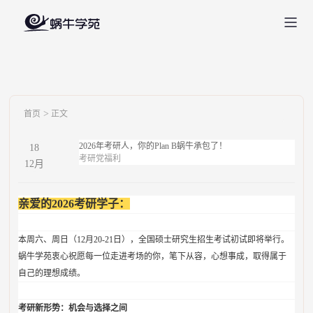
>
首页
正文
2026年考研人，你的Plan B蜗牛承包了！
18
考研党福利
12
月
亲爱的2026考研学子：
本周六、周日（12月20-21日），全国硕士研究生招生考试初试即将举行。
蜗牛学苑衷心祝愿每一位走进考场的你，笔下从容，心想事成，取得属于
自己的理想成绩。
考研新形势：机会与选择之间