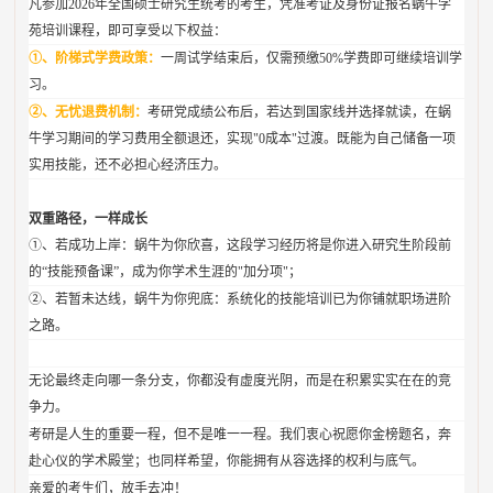
凡参加2026年全国硕士研究生统考的考生，凭准考证及身份证报名蜗牛学
苑培训课程，即可享受以下权益：
①、‌阶梯式学费政策‌：
一周试学结束后，仅需预缴50%学费即可继续培训学
习。
②、‌无忧退费机制‌：
考研党成绩公布后，若达到国家线并选择就读，在蜗
牛学习期间的学习费用全额退还，实现"0成本"过渡。既能为自己储备一项
实用技能，还不必担心经济压力。
双重路径，一样成长
①、若成功上岸：蜗牛为你欣喜，这段学习经历将是你进入研究生阶段前
的“技能预备课”，成为你学术生涯的"加分项"；
②、若暂未达线，蜗牛为你兜底：系统化的技能培训已为你铺就职场进阶
之路。
无论最终走向哪一条分支，你都没有虚度光阴，而是在积累实实在在的竞
争力。
考研是人生的重要一程，但不是唯一一程。我们衷心祝愿你金榜题名，奔
赴心仪的学术殿堂；也同样希望，你能拥有从容选择的权利与底气。
亲爱的考生们，放手去冲！