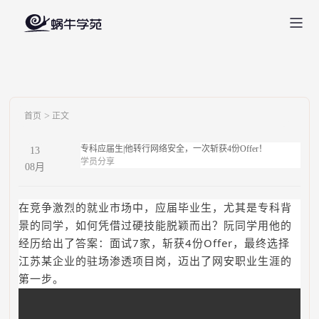
>
首页
正文
专科应届生|他转行网络安全，一次斩获4份Offer！
13
学员分享
08
月
在竞争激烈的就业市场中，应届毕业生，尤其是专科背
景的同学，如何凭借过硬技能脱颖而出？阮同学用他的
经历给出了答案：面试7家，斩获4份Offer，最终选择
江苏某企业的驻场渗透项目岗，迈出了网安职业生涯的
第一步。