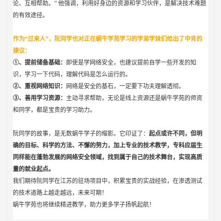
论、互相帮助。” 他强调，利用好身边的资源和学习伙伴，是解决技术难题
的有效途径。
作为“过来人”，阮同学也对正在蜗牛学苑学习的学弟学妹们给出了中肯的
建议：
①、提前储备基础：
即使是学网络安全，也建议提前自学一些开发的知
识，学习一下代码，理解代码是怎么运行的。
②、重视网络知识：
网络是安全的基石，一定要下功夫理解透彻。
③、善用学习资源：
主动寻求帮助，无论是线上资源还是蜗牛学苑的师资
和同学，都是宝贵的学习助力。
阮同学的故事，是无数蜗牛学子的缩影。它印证了：
起点或许不同，但明
确的目标、科学的方法、不懈的努力，加上专业的技术教学，专科应届生
同样能在蓬勃发展的网络安全领域，找到属于自己的技术舞台，实现高质
量的就业起点。
我们期待阮同学在江苏的驻场项目中，积累宝贵的实战经验，在渗透测试
的技术道路上越走越远，未来可期！
蜗牛学苑也将继续精进教学，助力更多学子扬帆起航！