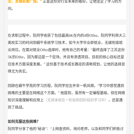
业，发展前景广阔。”
正是这份对行业未来的看好，让他坚定了学习的方
向。
在求职过程中，阮同学收获了包括最高6K在内的4份Offer。阮同学利用大三
离校实习的时间到蜗牛系统学习技术，如今大学毕业即就业，无缝衔接就
业岗位。在面对就业
Offer
选择时，他有自己的考量：“最终选择了江苏这份
5K的
Offer
，因为那边是一个驻场，并且有渗透项目。目前的核心目标还是
往技术方面深度发展。” 这份基于技术成长路径的清晰规划，让他的选择显
得尤为务实。
回顾在蜗牛学苑的学习历程，阮同学坦言并非一帆风顺。“学习中感觉遇到
困难的主要是在网络这个方面。” 他提到，虽然有一定编程基础，但在网络
知识深度理解和应用上
（尤其体现在一阶段和四阶段的学习中）
，还是遇
到了挑战。
如何克服这些困难？
阮同学分享了他的“秘诀”：“上网查资料，询问老师，以及和同学们积极讨