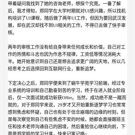
带着疑问我找到了她的咨询老师，想探个究竟。一番了解
后，我才得知，郑同学在大学时期就对UI感兴趣，所以找机
构培训了UI课程，随后做了两年UI工作，但因为要回武汉发
展，却在武汉却找不到UI相关的工作，不得已去做了快手审
核。
两年的审核工作没有给自身带来任何成长和价值，自己对工
作的热情和斗志也因为作息不规律，工资低等情况消耗大
半。她开始意识到自己还是想去追求更广阔的天地，所以几
经思考之后选择回到互联网行业，重新追梦。
下定决心之后，郑同学便来到了蜗牛学苑学习前端，经过专
业系统的培训和自己勤奋刻苦的学习，终于在进入就业阶段
后，仅一次面试就成功斩获Offer。当然，成功绝不是一蹴而
就的，对于郑同学来说，29岁才又开始重新逐梦学习也常常
感到焦虑和怀疑，自己也有处于信念崩塌的边缘的时刻，但
是每次察觉到自己有些焦虑不安的时候，她都会直接跟班主
任和技术老师沟通自己的困境，然后重拾信心继续向前，下
面是郑学姐的学习分享，快来记笔记咯~