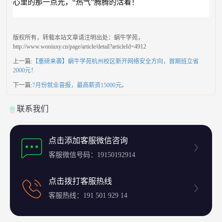
心里的那一点光，“热气”腾腾的活着！
版权所有，转载本站文章请注明出处：蜗牛学苑，
http://www.woniuxy.cn/page/article/detail?articleId=
4912
上一篇:
【重磅来袭】蜗牛学苑杭州校区新开网络安全方向，首期班立省
2000元！
下一篇:
7月份就业喜报，最高薪资15000元。
联系我们
点击添加客服微信咨询
客服微信号码：19150192914
点击拨打客服热线
客服热线：191 501 929 14